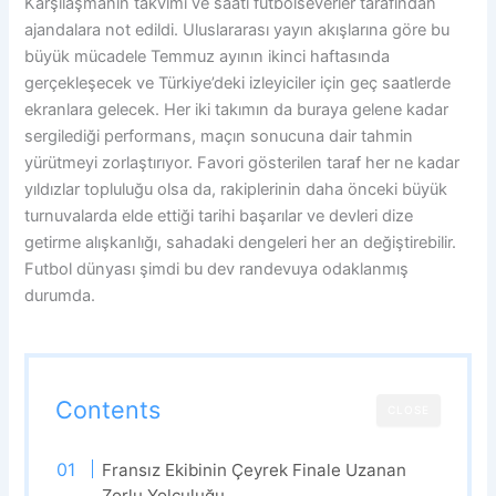
Karşılaşmanın takvimi ve saati futbolseverler tarafından
ajandalara not edildi. Uluslararası yayın akışlarına göre bu
büyük mücadele Temmuz ayının ikinci haftasında
gerçekleşecek ve Türkiye’deki izleyiciler için geç saatlerde
ekranlara gelecek. Her iki takımın da buraya gelene kadar
sergilediği performans, maçın sonucuna dair tahmin
yürütmeyi zorlaştırıyor. Favori gösterilen taraf her ne kadar
yıldızlar topluluğu olsa da, rakiplerinin daha önceki büyük
turnuvalarda elde ettiği tarihi başarılar ve devleri dize
getirme alışkanlığı, sahadaki dengeleri her an değiştirebilir.
Futbol dünyası şimdi bu dev randevuya odaklanmış
durumda.
Contents
CLOSE
Fransız Ekibinin Çeyrek Finale Uzanan
Zorlu Yolculuğu