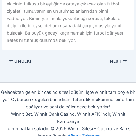
ekibinin tutkusu birleştiğinde ortaya çıkacak olan futbol
ziyafeti, turnuvanın en unutulmaz anlarından birini
vadediyor. Kimin yarı finale yükseleceği sorusu, taktiksel
disiplin ile bireysel dehanın sahadaki çarpışmasıyla yanıt
bulacak. Bu büyük geceyi kaçırmamak için futbol dünyası
nefesini tutmuş durumda bekliyor.
ÖNCEKI
NEXT
Gelecekten gelen bir casino sitesi düşün! İşte winnit tam böyle bir
yer. Cyberpunk ögeleri barındıran, fütüristik mükemmel bir ortam
sağlıyor ve seni de eğlenceye bekliyorlar!
Winnit Bet, Winnit Canlı Casino, Winnit APK indir, Winnit
Kampanya
Tümm hakları saklıdır. © 2026 Winnit Sitesi - Casino ve Bahis