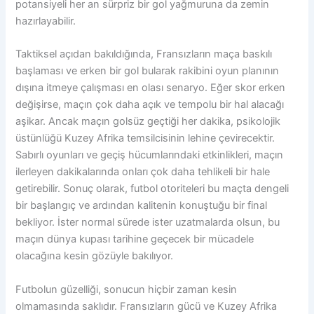
potansiyeli her an sürpriz bir gol yağmuruna da zemin
hazırlayabilir.
Taktiksel açıdan bakıldığında, Fransızların maça baskılı
başlaması ve erken bir gol bularak rakibini oyun planının
dışına itmeye çalışması en olası senaryo. Eğer skor erken
değişirse, maçın çok daha açık ve tempolu bir hal alacağı
aşikar. Ancak maçın golsüz geçtiği her dakika, psikolojik
üstünlüğü Kuzey Afrika temsilcisinin lehine çevirecektir.
Sabırlı oyunları ve geçiş hücumlarındaki etkinlikleri, maçın
ilerleyen dakikalarında onları çok daha tehlikeli bir hale
getirebilir. Sonuç olarak, futbol otoriteleri bu maçta dengeli
bir başlangıç ve ardından kalitenin konuştuğu bir final
bekliyor. İster normal sürede ister uzatmalarda olsun, bu
maçın dünya kupası tarihine geçecek bir mücadele
olacağına kesin gözüyle bakılıyor.
Futbolun güzelliği, sonucun hiçbir zaman kesin
olmamasında saklıdır. Fransızların gücü ve Kuzey Afrika