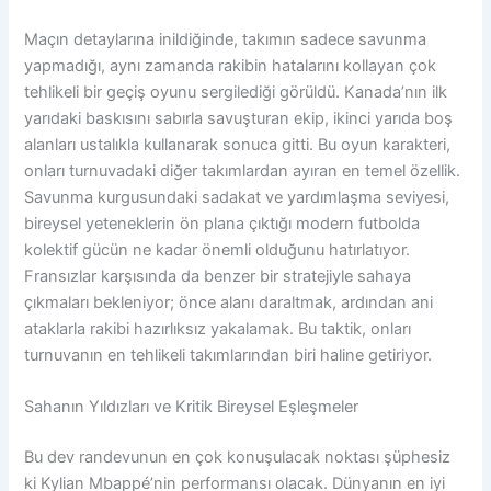
Maçın detaylarına inildiğinde, takımın sadece savunma
yapmadığı, aynı zamanda rakibin hatalarını kollayan çok
tehlikeli bir geçiş oyunu sergilediği görüldü. Kanada’nın ilk
yarıdaki baskısını sabırla savuşturan ekip, ikinci yarıda boş
alanları ustalıkla kullanarak sonuca gitti. Bu oyun karakteri,
onları turnuvadaki diğer takımlardan ayıran en temel özellik.
Savunma kurgusundaki sadakat ve yardımlaşma seviyesi,
bireysel yeteneklerin ön plana çıktığı modern futbolda
kolektif gücün ne kadar önemli olduğunu hatırlatıyor.
Fransızlar karşısında da benzer bir stratejiyle sahaya
çıkmaları bekleniyor; önce alanı daraltmak, ardından ani
ataklarla rakibi hazırlıksız yakalamak. Bu taktik, onları
turnuvanın en tehlikeli takımlarından biri haline getiriyor.
Sahanın Yıldızları ve Kritik Bireysel Eşleşmeler
Bu dev randevunun en çok konuşulacak noktası şüphesiz
ki Kylian Mbappé’nin performansı olacak. Dünyanın en iyi