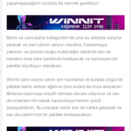
yaşamayacağının sözünü de vermek gerekiyor.
Bahis ve canlı bahis kategorileri de yine bu adreste karşına
çıkacak ve seni tatmin ediyor olacaktır. Kazanmaya
yakınsın ve şansını doğru kullandığın takdirde sen de
hesabını kısa süre içerisinde katlayacak ve sermayeni bir
şekilde büyütüyor olacaksın.
Winnit canlı casino senin için hazırlandı ve burada özgür bir
şekilde bahis alırken eğence dolu anlara da imza atacaksın.
Binlerce oyuncuyu misafir etmeye devam ediyoruz ve sen
de onlardan biri olarak kazanmaya hemen şimdi
başlayabilirsin. Bu yolculuk senin için de harika geçecek ve
sen de cebini hızlı bir şekilde dolduracaksın.