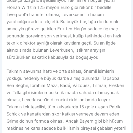
oldukça uzağında şekilleniyor. Takımın en büyük yıldızı
Florian Wirtz’in 125 milyon Euro gibi rekor bir bedelle
Liverpool’a transfer olması, Leverkusen’in hücum
yaratıcılığını adeta felç etti. Bu büyük boşluğu doldurmak
amacıyla göreve getirilen Erik ten Hag’ın sadece üç maç
sonunda görevine son verilmesi, kulüp tarihindeki en hızlı
teknik direktör ayrılığı olarak kayıtlara geçti. Şu an ligde
altıncı sırada bulunan Leverkusen, istikrar arayışını
sürdürürken sakatlık kabusuyla da boğuşuyor.
Takımın savunma hattı ve orta sahası, önemli isimlerin
yokluğu nedeniyle büyük darbe almış durumda. Tapsoba,
Ben Seghir, Ibrahim Maza, Badé, Vázquez, Tillman, Flekken
ve Tella gibi isimlerin bu kritik maçta sahada olamayacak
olması, Leverkusen’in direncini ciddi anlamda kırıyor.
Takımın tek tesellisi, tüm kulvarlarda 15 gole ulaşan Patrik
Schick ve kanatlardan skor katkısı vermeye devam eden
Grimaldo’nun formda olması. Ancak Bayern gibi bir hücum
makinesine karşı sadece bu iki ismin bireysel çabaları yeterli