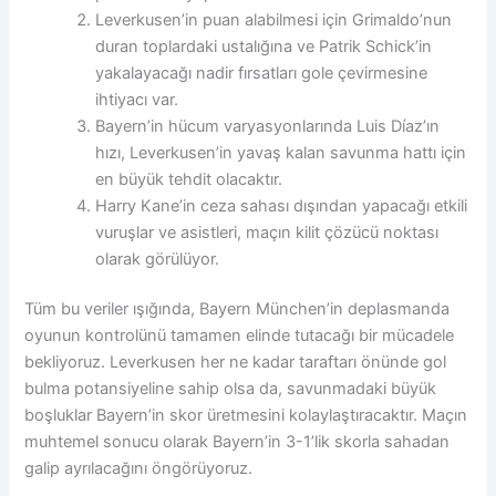
Leverkusen’in puan alabilmesi için Grimaldo’nun
duran toplardaki ustalığına ve Patrik Schick’in
yakalayacağı nadir fırsatları gole çevirmesine
ihtiyacı var.
Bayern’in hücum varyasyonlarında Luis Díaz’ın
hızı, Leverkusen’in yavaş kalan savunma hattı için
en büyük tehdit olacaktır.
Harry Kane’in ceza sahası dışından yapacağı etkili
vuruşlar ve asistleri, maçın kilit çözücü noktası
olarak görülüyor.
Tüm bu veriler ışığında, Bayern München’in deplasmanda
oyunun kontrolünü tamamen elinde tutacağı bir mücadele
bekliyoruz. Leverkusen her ne kadar taraftarı önünde gol
bulma potansiyeline sahip olsa da, savunmadaki büyük
boşluklar Bayern’in skor üretmesini kolaylaştıracaktır. Maçın
muhtemel sonucu olarak Bayern’in 3-1’lik skorla sahadan
galip ayrılacağını öngörüyoruz.