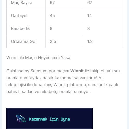
Maç Sayısı
67
67
Galibiyet
45
14
Beraberlik
8
8
Ortalama Gol
2.5
1.2
Winnit ile Maçın Heyecanını Yaşa
Galatasaray Samsunspor maçını
Winnit
ile takip et, yüksek
oranlardan faydalanarak kazanma şansını artır! AI
teknolojisi ile donatılmış Winnit platformu, sana anlık canlı
bahis fırsatları ve rekabetçi oranlar sunuyor.