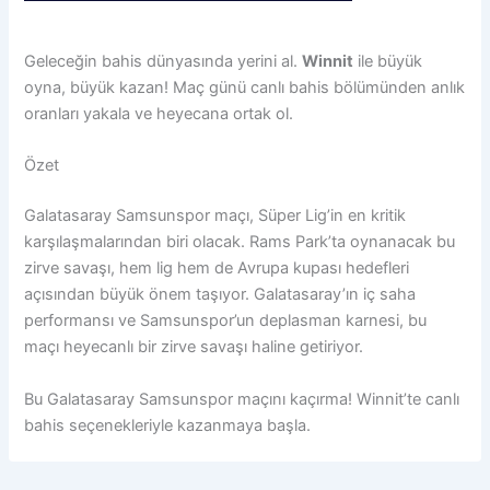
Geleceğin bahis dünyasında yerini al.
Winnit
ile büyük
oyna, büyük kazan! Maç günü canlı bahis bölümünden anlık
oranları yakala ve heyecana ortak ol.
Özet
Galatasaray Samsunspor maçı, Süper Lig’in en kritik
karşılaşmalarından biri olacak. Rams Park’ta oynanacak bu
zirve savaşı, hem lig hem de Avrupa kupası hedefleri
açısından büyük önem taşıyor. Galatasaray’ın iç saha
performansı ve Samsunspor’un deplasman karnesi, bu
maçı heyecanlı bir zirve savaşı haline getiriyor.
Bu Galatasaray Samsunspor maçını kaçırma! Winnit’te canlı
bahis seçenekleriyle kazanmaya başla.