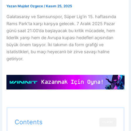
Yazan
Mujdat Ozgece
/
Kasım 25, 2025
Galatasaray ve Samsunspor, Süper Lig’in 15. haftasında
Rams Park’ta karşı karşıya gelecek. 7 Aralık 2025 Pazar
günü saat 21:00’da başlayacak bu kritik mücadele, hem
liderlik yarışı hem de Avrupa kupası hedefleri açısından
büyük önem taşıyor. İki takımın da form grafiği ve
istatistikleri, bu maçı heyecanlı bir zirve savaşı haline
getiriyor.
Contents
CLOSE