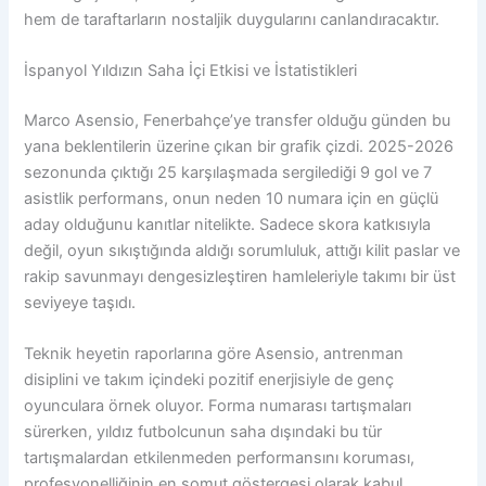
hem de taraftarların nostaljik duygularını canlandıracaktır.
İspanyol Yıldızın Saha İçi Etkisi ve İstatistikleri
Marco Asensio, Fenerbahçe’ye transfer olduğu günden bu
yana beklentilerin üzerine çıkan bir grafik çizdi. 2025-2026
sezonunda çıktığı 25 karşılaşmada sergilediği 9 gol ve 7
asistlik performans, onun neden 10 numara için en güçlü
aday olduğunu kanıtlar nitelikte. Sadece skora katkısıyla
değil, oyun sıkıştığında aldığı sorumluluk, attığı kilit paslar ve
rakip savunmayı dengesizleştiren hamleleriyle takımı bir üst
seviyeye taşıdı.
Teknik heyetin raporlarına göre Asensio, antrenman
disiplini ve takım içindeki pozitif enerjisiyle de genç
oyunculara örnek oluyor. Forma numarası tartışmaları
sürerken, yıldız futbolcunun saha dışındaki bu tür
tartışmalardan etkilenmeden performansını koruması,
profesyonelliğinin en somut göstergesi olarak kabul