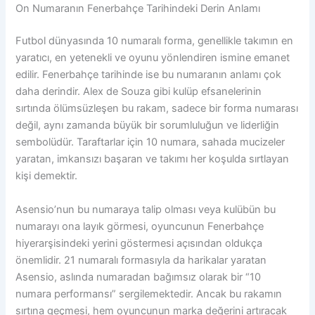
On Numaranın Fenerbahçe Tarihindeki Derin Anlamı
Futbol dünyasında 10 numaralı forma, genellikle takımın en
yaratıcı, en yetenekli ve oyunu yönlendiren ismine emanet
edilir. Fenerbahçe tarihinde ise bu numaranın anlamı çok
daha derindir. Alex de Souza gibi kulüp efsanelerinin
sırtında ölümsüzleşen bu rakam, sadece bir forma numarası
değil, aynı zamanda büyük bir sorumluluğun ve liderliğin
sembolüdür. Taraftarlar için 10 numara, sahada mucizeler
yaratan, imkansızı başaran ve takımı her koşulda sırtlayan
kişi demektir.
Asensio’nun bu numaraya talip olması veya kulübün bu
numarayı ona layık görmesi, oyuncunun Fenerbahçe
hiyerarşisindeki yerini göstermesi açısından oldukça
önemlidir. 21 numaralı formasıyla da harikalar yaratan
Asensio, aslında numaradan bağımsız olarak bir “10
numara performansı” sergilemektedir. Ancak bu rakamın
sırtına geçmesi, hem oyuncunun marka değerini artıracak