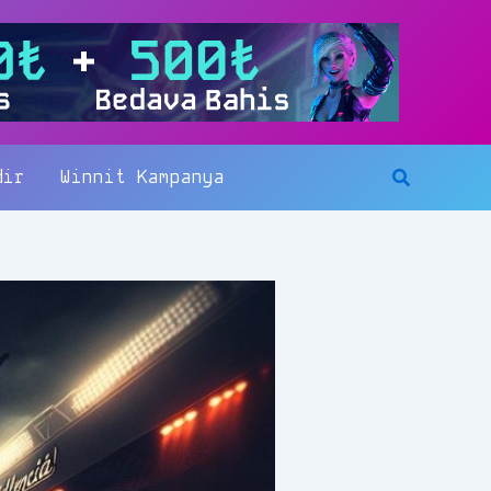
Arama
dir
Winnit Kampanya