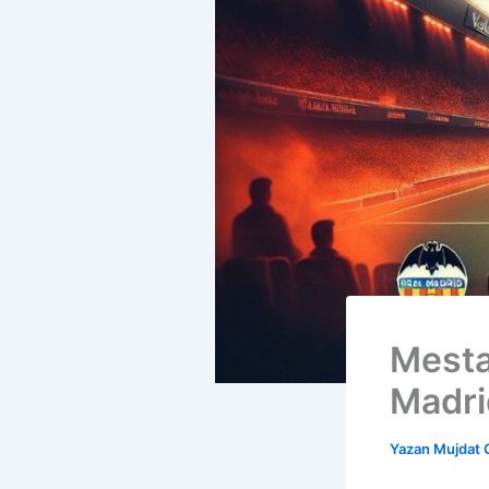
Mesta
Madri
Yazan
Mujdat