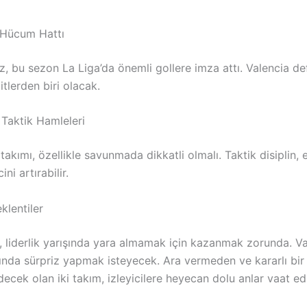
Hücum Hattı
ız, bu sezon La Liga’da önemli gollere imza attı. Valencia def
itlerden biri olacak.
 Taktik Hamleleri
takımı, özellikle savunmada dikkatli olmalı. Taktik disiplin, 
ini artırabilir.
klentiler
, liderlik yarışında yara almamak için kazanmak zorunda. Va
ında sürpriz yapmak isteyecek. Ara vermeden ve kararlı bir
cek olan iki takım, izleyicilere heyecan dolu anlar vaat ed