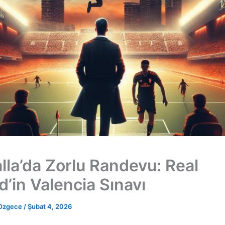
lla’da Zorlu Randevu: Real
d’in Valencia Sınavı
 Ozgece
/
Şubat 4, 2026