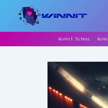
İçeriğe
atla
Winnit Sitesi
Winn