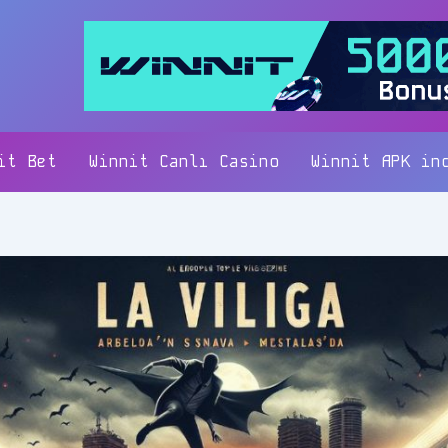
it Bet
Winnit Canlı Casino
Winnit APK in