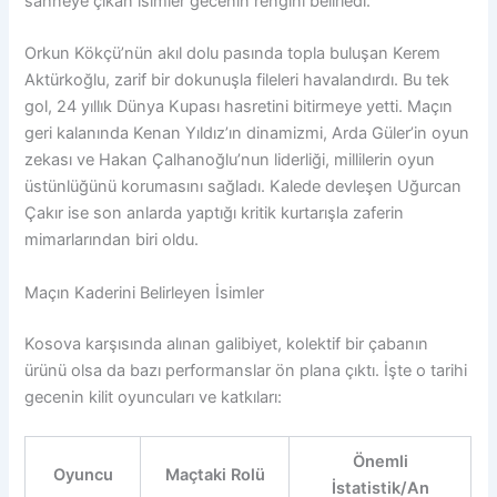
sahneye çıkan isimler gecenin rengini belirledi.
Orkun Kökçü’nün akıl dolu pasında topla buluşan Kerem
Aktürkoğlu, zarif bir dokunuşla fileleri havalandırdı. Bu tek
gol, 24 yıllık Dünya Kupası hasretini bitirmeye yetti. Maçın
geri kalanında Kenan Yıldız’ın dinamizmi, Arda Güler’in oyun
zekası ve Hakan Çalhanoğlu’nun liderliği, millilerin oyun
üstünlüğünü korumasını sağladı. Kalede devleşen Uğurcan
Çakır ise son anlarda yaptığı kritik kurtarışla zaferin
mimarlarından biri oldu.
Maçın Kaderini Belirleyen İsimler
Kosova karşısında alınan galibiyet, kolektif bir çabanın
ürünü olsa da bazı performanslar ön plana çıktı. İşte o tarihi
gecenin kilit oyuncuları ve katkıları:
Önemli
Oyuncu
Maçtaki Rolü
İstatistik/An