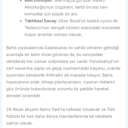
Milli Dönüşler:
Milli maçta gol atan Kerem
Aktürkoğlu’nun özgüveni, derbi öncesi sarı-
kırmızılılar için büyük bir artı.
Taktiksel Savaş:
Okan Buruk’un baskılı oyunu ile
Tedesco’nun dengeli sistemi arasındaki mücadele
maçın anahtar noktası olacak.
Bahis piyasalarında Galatasaray ev sahibi olmanın getirdiği
avantajla bir adım önde görünse de, bu seviyedeki
derbilerde her zaman sürprizlere yer vardır. Fenerbahçe’nin
sert savunma yapısı ve geçiş oyunlarındaki başarısı, oranlar
açısından beraberlik ihtimalini de masada tutuyor. Bahis
heyecanına ortak olmayı planlayanların, oyunun risklerini
göz önünde bulundurarak sorumlu bir şekilde hareket
etmeleri önemlidir.
26 Nisan akşamı Rams Park’ta nefesler tutulacak ve Türk
futbolu bir kez daha dünya standartlarında bir rekabete
sahne olacak.