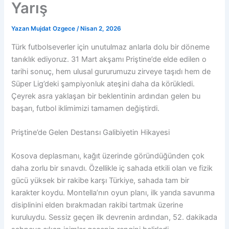
Yarış
Yazan
Mujdat Ozgece
/
Nisan 2, 2026
Türk futbolseverler için unutulmaz anlarla dolu bir döneme
tanıklık ediyoruz. 31 Mart akşamı Priştine’de elde edilen o
tarihi sonuç, hem ulusal gururumuzu zirveye taşıdı hem de
Süper Lig’deki şampiyonluk ateşini daha da körükledi.
Çeyrek asra yaklaşan bir beklentinin ardından gelen bu
başarı, futbol iklimimizi tamamen değiştirdi.
Priştine’de Gelen Destansı Galibiyetin Hikayesi
Kosova deplasmanı, kağıt üzerinde göründüğünden çok
daha zorlu bir sınavdı. Özellikle iç sahada etkili olan ve fizik
gücü yüksek bir rakibe karşı Türkiye, sahada tam bir
karakter koydu. Montella’nın oyun planı, ilk yarıda savunma
disiplinini elden bırakmadan rakibi tartmak üzerine
kuruluydu. Sessiz geçen ilk devrenin ardından, 52. dakikada