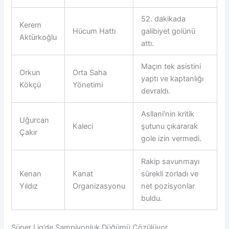
52. dakikada
Kerem
Hücum Hattı
galibiyet golünü
Aktürkoğlu
attı.
Maçın tek asistini
Orkun
Orta Saha
yaptı ve kaptanlığı
Kökçü
Yönetimi
devraldı.
Asllani’nin kritik
Uğurcan
Kaleci
şutunu çıkararak
Çakır
gole izin vermedi.
Rakip savunmayı
Kenan
Kanat
sürekli zorladı ve
Yıldız
Organizasyonu
net pozisyonlar
buldu.
Süper Lig’de Şampiyonluk Düğümü Çözülüyor