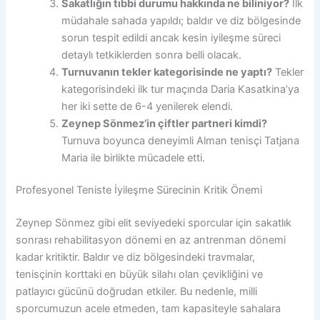
Sakatlığın tıbbi durumu hakkında ne biliniyor?
İlk
müdahale sahada yapıldı; baldır ve diz bölgesinde
sorun tespit edildi ancak kesin iyileşme süreci
detaylı tetkiklerden sonra belli olacak.
Turnuvanın tekler kategorisinde ne yaptı?
Tekler
kategorisindeki ilk tur maçında Daria Kasatkina’ya
her iki sette de 6-4 yenilerek elendi.
Zeynep Sönmez’in çiftler partneri kimdi?
Turnuva boyunca deneyimli Alman tenisçi Tatjana
Maria ile birlikte mücadele etti.
Profesyonel Teniste İyileşme Sürecinin Kritik Önemi
Zeynep Sönmez gibi elit seviyedeki sporcular için sakatlık
sonrası rehabilitasyon dönemi en az antrenman dönemi
kadar kritiktir. Baldır ve diz bölgesindeki travmalar,
tenisçinin korttaki en büyük silahı olan çevikliğini ve
patlayıcı gücünü doğrudan etkiler. Bu nedenle, milli
sporcumuzun acele etmeden, tam kapasiteyle sahalara