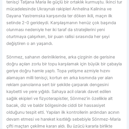
tenisçi Tatjana Maria ile güçlü bir ortaklık kurmuştu. İkinci tur
mücadelesinde Ukraynalı rakipleri Anhelina Kalinina ve
Dayana Yastremska karşısında ter döken ikili, maçın ilk
setinde 2-0 gerideydi. Karşılaşmanın henüz çok başında
olunması nedeniyle her iki taraf da stratejilerini yeni
oturtmaya çalışırken, bir puan rallisi sırasında her şeyi
değiştiren o an yaşandı.
Sönmez, sahanın derinliklerine, arka çizginin de gerisine
doğru açılan zorlu bir topu karşılamak için büyük bir çabayla
geriye doğru hamle yaptı. Topa yetişme azmiyle hızını
alamayan milli tenisçi, kortun en arka kısmında yer alan
reklam panolarına sert bir şekilde çarparak dengesini
kaybetti ve yere yığıldı. Sahaya acil olarak davet edilen
sağlık ekipleri ve fizyoterapistler, Sönmez’in özellikle alt
bacak, diz ve baldır bölgesinde ciddi bir hassasiyet
olduğunu tespit etti. Yapılan ilk kontrollerin ardından acının
devam etmesi ve hareket kısıtlılığı sebebiyle Sönmez-Maria
çifti maçtan çekilme kararı aldı. Bu üzücü kararla birlikte