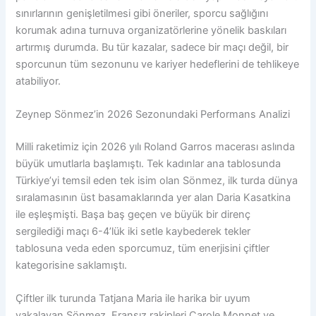
sınırlarının genişletilmesi gibi öneriler, sporcu sağlığını
korumak adına turnuva organizatörlerine yönelik baskıları
artırmış durumda. Bu tür kazalar, sadece bir maçı değil, bir
sporcunun tüm sezonunu ve kariyer hedeflerini de tehlikeye
atabiliyor.
Zeynep Sönmez’in 2026 Sezonundaki Performans Analizi
Milli raketimiz için 2026 yılı Roland Garros macerası aslında
büyük umutlarla başlamıştı. Tek kadınlar ana tablosunda
Türkiye’yi temsil eden tek isim olan Sönmez, ilk turda dünya
sıralamasının üst basamaklarında yer alan Daria Kasatkina
ile eşleşmişti. Başa baş geçen ve büyük bir direnç
sergilediği maçı 6-4’lük iki setle kaybederek tekler
tablosuna veda eden sporcumuz, tüm enerjisini çiftler
kategorisine saklamıştı.
Çiftler ilk turunda Tatjana Maria ile harika bir uyum
yakalayan Sönmez, Fransız rakipleri Carole Monnet ve