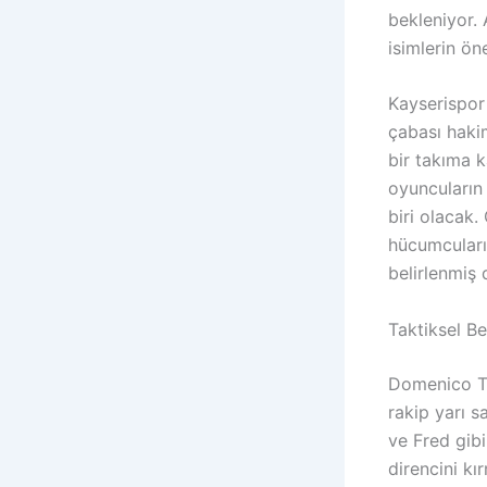
bekleniyor. 
isimlerin ön
Kayserispor 
çabası haki
bir takıma k
oyuncuların 
biri olacak.
hücumcuların
belirlenmiş
Taktiksel Be
Domenico Te
rakip yarı s
ve Fred gib
direncini kı