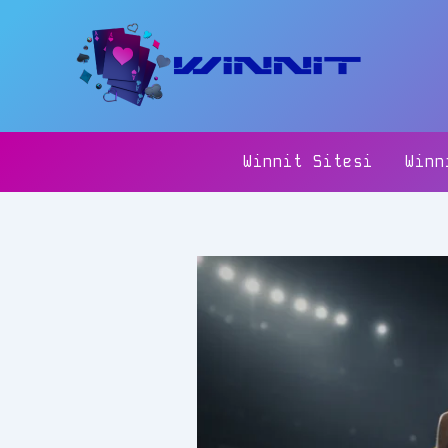
İçeriğe
atla
Winnit Sitesi
Winn