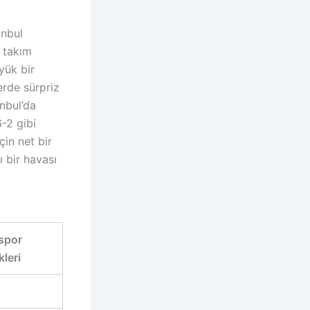
anbul
i takım
yük bir
erde sürpriz
nbul’da
-2 gibi
çin net bir
 bir havası
spor
kleri