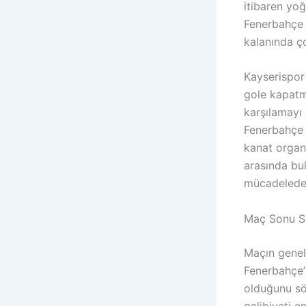
itibaren yoğ
Fenerbahçe i
kalanında ço
Kayserispor 
gole kapatm
karşılamayı 
Fenerbahçe 
kanat organi
arasında bul
mücadeleden
Maç Sonu Se
Maçın genel 
Fenerbahçe’
olduğunu sö
galibiyeti e