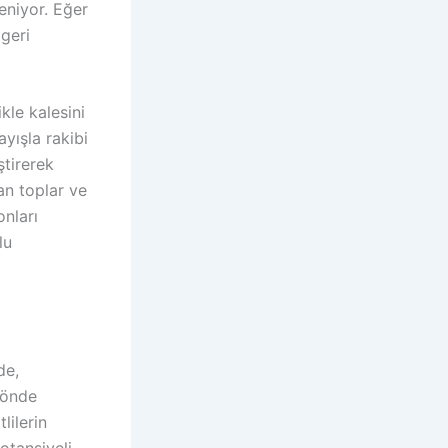
eniyor. Eğer
 geri
kle kalesini
yışla rakibi
ştirerek
an toplar ve
onları
lu
de,
 önde
lilerin
otansiyeli,