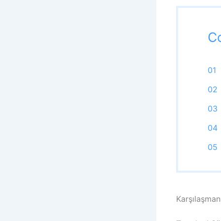
C
Karşılaşman