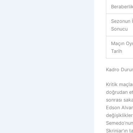
Beraberlik
Sezonun İ
Sonucu
Maçın Oy
Tarih
Kadro Durum
Kritik maçla
doğrudan etk
sonrası sak
Edson Alvar
değişiklikl
Semedo’nun 
Skriniar’ın 