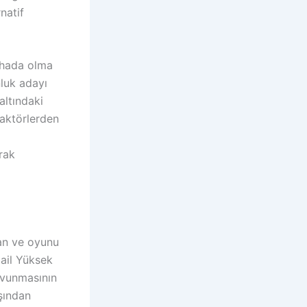
natif
sahada olma
nluk adayı
altındaki
faktörlerden
rak
an ve oyunu
mail Yüksek
avunmasının
aşından