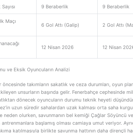
 Sayısı
9 Beraberlik
9 Beraberlik
lk Maçı
6 Gol Attı (Galip)
2 Gol Attı (M
nanacağı
12 Nisan 2026
12 Nisan 202
u ve Eksik Oyuncuların Analizi
r öncesinde takımların sakatlık ve ceza durumları, oyun plan
ileyen unsurların başında gelir. Fenerbahçe cephesinde mill
atlıktan dönecek oyuncuların durumu teknik heyeti düşündü
ez’in uzun süredir sahalardan uzak kalması orta saha kurg
ere neden olurken, savunmanın bel kemiği Çağlar Söyüncü v
antrenmanlara başlamış olması camiaya umut veriyor. Ayrı
takıma katılmasıyla birlikte savunma hattının daha dirençli h