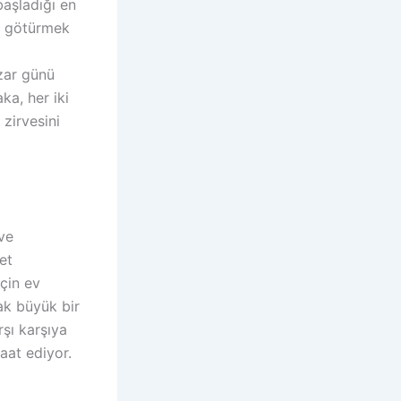
aşladığı en
e götürmek
zar günü
a, her iki
zirvesini
 ve
et
çin ev
ak büyük bir
rşı karşıya
aat ediyor.