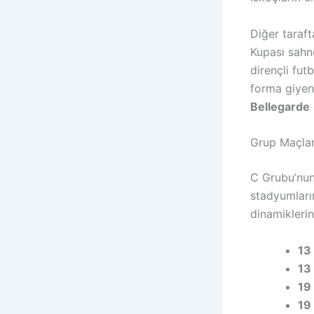
Diğer taraft
Kupası sahn
dirençli fut
forma giyen
Bellegarde
Grup Maçlar
C Grubu’nun
stadyumların
dinamiklerin
13
13
19
19