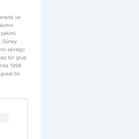
Kanada ve
akımın
 çekimi
. Güney
nın savaşçı
maz bir grup
anda 1998
gusal bir
SE