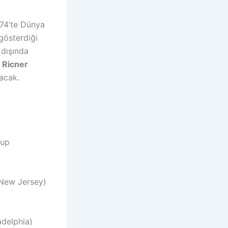
1974’te Dünya
gösterdiği
 dışında
 Ricner
acak.
rup
/New Jersey)
adelphia)