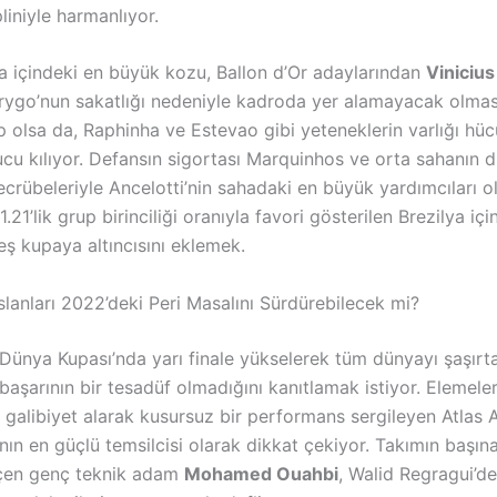
liniyle harmanlıyor.
a içindeki en büyük kozu, Ballon d’Or adaylarından
Vinicius
rygo’nun sakatlığı nedeniyle kadroda yer alamayacak olmas
ıp olsa da, Raphinha ve Estevao gibi yeteneklerin varlığı hüc
ucu kılıyor. Defansın sigortası Marquinhos ve orta sahanın
crübeleriyle Ancelotti’nin sahadaki en büyük yardımcıları o
.21’lik grup birinciliği oranıyla favori gösterilen Brezilya içi
ş kupaya altıncısını eklemek.
slanları 2022’deki Peri Masalını Sürdürebilecek mi?
Dünya Kupası’nda yarı finale yükselerek tüm dünyayı şaşırt
aşarının bir tesadüf olmadığını kanıtlamak istiyor. Elemele
galibiyet alarak kusursuz bir performans sergileyen Atlas A
ının en güçlü temsilcisi olarak dikkat çekiyor. Takımın başın
çen genç teknik adam
Mohamed Ouahbi
, Walid Regragui’de