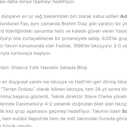
rası daha ileriye taşımayı hedefliyor.
dünyanın en iyi sağ beklerinden biri olarak kabul edilen
Ac
ulunduran Fas, aynı zamanda Brahim Diaz gibi yaratıcı bir yı
d liderliğindeki savunma hattı ve kalede güven veren Yass
ilya’yı bile zorlayabilecek bir potansiyele sahip. 6.00’lık grup
nci favori konumunda olan Faslılar, 1998’de İskoçya’yı 3-0 ye
arıyla turnuvaya başlıyor.
aiti: Onlarca Yıllık Hasretin Sahada Bitişi
en duygusal yanını ise İskoçya ve Haiti’nin geri dönüş hika
 “Tartan Ordusu” olarak bilinen İskoçya, tam 28 yıl sonra b
tılma başarısı gösterdi. Teknik direktör Steve Clarke yönet
erinde Danimarka’yı 4-2 yenerek doğrudan bilet alan İskoçl
 ilk kez grup aşamasını geçmeyi hedefliyor. Takımın lideri
Sc
, hem kulübü Napoli’de hem de milli takımdaki formda görü
en büyük umudu.