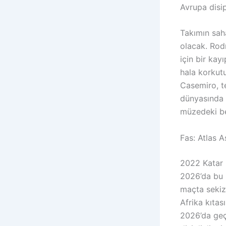
Avrupa disip
Takımın sah
olacak. Rod
için bir kay
hala korkut
Casemiro, te
dünyasında 1
müzedeki be
Fas: Atlas A
2022 Katar 
2026’da bu b
maçta sekiz 
Afrika kıtas
2026’da ge