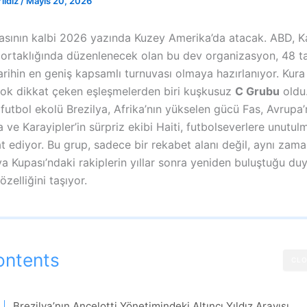
ıldız
/
Mayıs 20, 2026
asının kalbi 2026 yazında Kuzey Amerika’da atacak. ABD, 
 ortaklığında düzenlenecek olan bu dev organizasyon, 48 t
tarihin en geniş kapsamlı turnuvası olmaya hazırlanıyor. Kura
çok dikkat çeken eşleşmelerden biri kuşkusuz
C Grubu
oldu
futbol ekolü Brezilya, Afrika’nın yükselen gücü Fas, Avrupa’
 ve Karayipler’in sürpriz ekibi Haiti, futbolseverlere unutul
t ediyor. Bu grup, sadece bir rekabet alanı değil, aynı zam
 Kupası’ndaki rakiplerin yıllar sonra yeniden buluştuğu duy
zelliğini taşıyor.
ontents
CLO
Brezilya’nın Ancelotti Yönetimindeki Altıncı Yıldız Arayışı