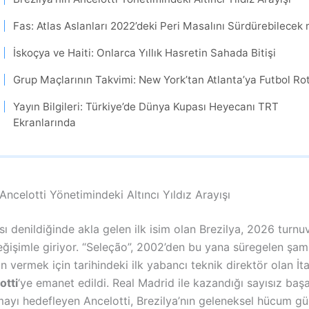
Fas: Atlas Aslanları 2022’deki Peri Masalını Sürdürebilecek 
İskoçya ve Haiti: Onlarca Yıllık Hasretin Sahada Bitişi
Grup Maçlarının Takvimi: New York’tan Atlanta’ya Futbol Ro
Yayın Bilgileri: Türkiye’de Dünya Kupası Heyecanı TRT
Ekranlarında
 Ancelotti Yönetimindeki Altıncı Yıldız Arayışı
 denildiğinde akla gelen ilk isim olan Brezilya, 2026 turnu
eğişimle giriyor. “Seleção”, 2002’den bu yana süregelen şa
n vermek için tarihindeki ilk yabancı teknik direktör olan İt
otti
‘ye emanet edildi. Real Madrid ile kazandığı sayısız başar
mayı hedefleyen Ancelotti, Brezilya’nın geleneksel hücum g