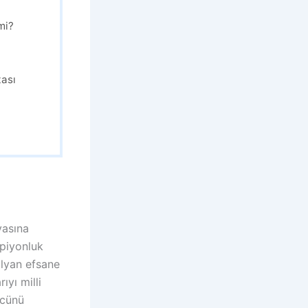
mi?
tası
vasına
mpiyonluk
alyan efsane
ıyı milli
ücünü