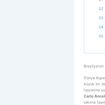
Brezilya’nın
Dünya Kupası
büyük bir d
hasretine so
Carlo Ancel
takıma taşı