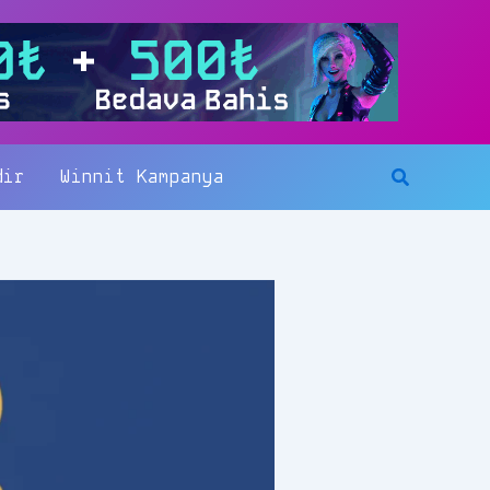
Arama
dir
Winnit Kampanya