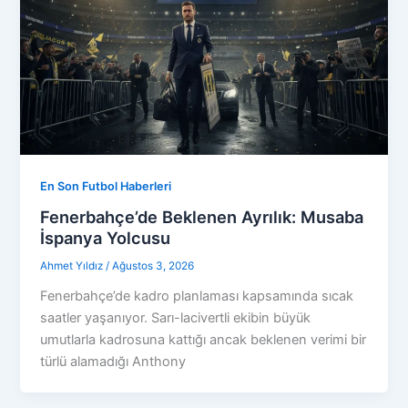
En Son Futbol Haberleri
Fenerbahçe’de Beklenen Ayrılık: Musaba
İspanya Yolcusu
Ahmet Yıldız
/
Ağustos 3, 2026
Fenerbahçe’de kadro planlaması kapsamında sıcak
saatler yaşanıyor. Sarı-lacivertli ekibin büyük
umutlarla kadrosuna kattığı ancak beklenen verimi bir
türlü alamadığı Anthony