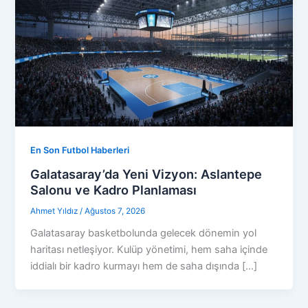
En Son Futbol Haberleri
Galatasaray’da Yeni Vizyon: Aslantepe
Salonu ve Kadro Planlaması
Ahmet Yıldız
/
Ağustos 7, 2026
Galatasaray basketbolunda gelecek dönemin yol
haritası netleşiyor. Kulüp yönetimi, hem saha içinde
iddialı bir kadro kurmayı hem de saha dışında […]