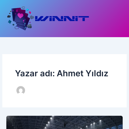
İçeriğe
atla
Yazar adı: Ahmet Yıldız