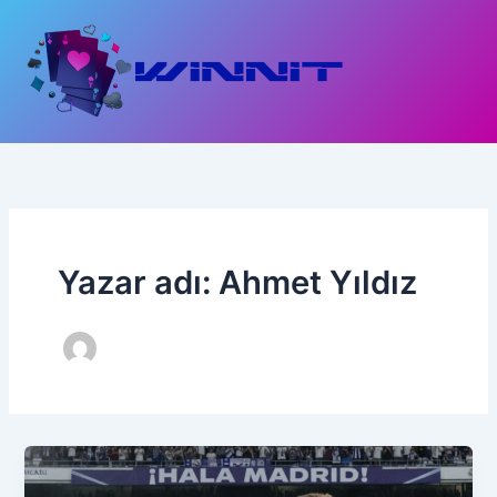
İçeriğe
atla
Yazar adı: Ahmet Yıldız