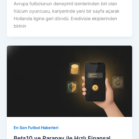
Avrupa futbolunun deneyimli isimlerinden biri olan
hücum oyuncusu, kariyerinde yeni bir sayfa açarak
Hollanda ligine geri döndü. Eredivisie ekiplerinden
birinin
En Son Futbol Haberleri
Bets10 ve Parapay ile Hızlı Finansal