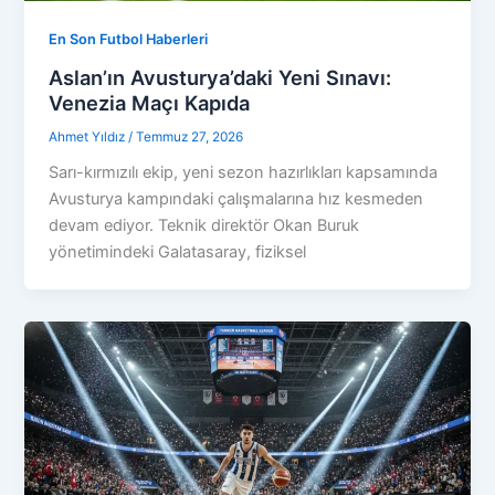
En Son Futbol Haberleri
Aslan’ın Avusturya’daki Yeni Sınavı:
Venezia Maçı Kapıda
Ahmet Yıldız
/
Temmuz 27, 2026
Sarı-kırmızılı ekip, yeni sezon hazırlıkları kapsamında
Avusturya kampındaki çalışmalarına hız kesmeden
devam ediyor. Teknik direktör Okan Buruk
yönetimindeki Galatasaray, fiziksel