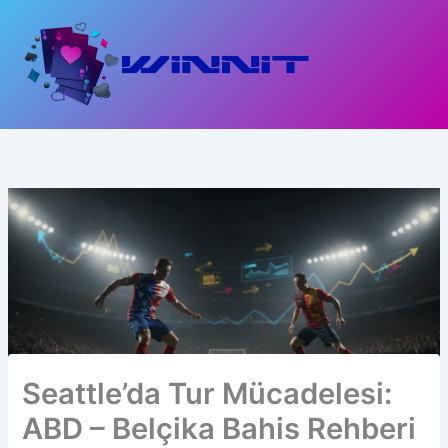
İçeriğe
atla
Seattle’da Tur Mücadelesi:
ABD – Belçika Bahis Rehberi