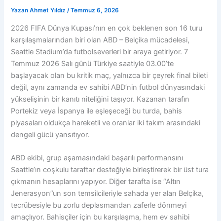
Yazan
Ahmet Yıldız
/
Temmuz 6, 2026
2026 FIFA Dünya Kupası’nın en çok beklenen son 16 turu
karşılaşmalarından biri olan ABD – Belçika mücadelesi,
Seattle Stadium’da futbolseverleri bir araya getiriyor. 7
Temmuz 2026 Salı günü Türkiye saatiyle 03.00’te
başlayacak olan bu kritik maç, yalnızca bir çeyrek final bileti
değil, aynı zamanda ev sahibi ABD’nin futbol dünyasındaki
yükselişinin bir kanıtı niteliğini taşıyor. Kazanan tarafın
Portekiz veya İspanya ile eşleşeceği bu turda, bahis
piyasaları oldukça hareketli ve oranlar iki takım arasındaki
dengeli gücü yansıtıyor.
ABD ekibi, grup aşamasındaki başarılı performansını
Seattle’ın coşkulu taraftar desteğiyle birleştirerek bir üst tura
çıkmanın hesaplarını yapıyor. Diğer tarafta ise “Altın
Jenerasyon”un son temsilcileriyle sahada yer alan Belçika,
tecrübesiyle bu zorlu deplasmandan zaferle dönmeyi
amaçlıyor. Bahisçiler için bu karşılaşma, hem ev sahibi