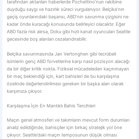
tarafından aktarılan haberlerde Pochettino’nun rakibine
duyduğu saygı ve hazırlık süreci vurgulanıyor. Belçika’nın
geçiş oyunlarındaki başarısı, ABD’nin savunma çizgisini ne
kadar önde kuracağı konusunda belirleyici olacaktır. Eğer
ABD fazla risk alırsa, Doku gibi hızlı kanat oyuncuları Seattle
gecesinde boş alanları cezalandırabilir.
Belçika savunmasında Jan Vertonghen gibi tecrübeli
isimlerin genç ABD forvetlerine karşı nasıl pozisyon alacağı
da bir diğer kritik nokta. Fiziksel mücadeleden kaçınmayan
bir maç beklendiği için, kart bahisleri de bu karşılaşma
özelinde değerlendirilmesi gereken bir başka alan olarak
karşımıza çıkıyor.
Karşılaşma İçin En Mantıklı Bahis Tercihleri
Maçın genel atmosferi ve takımların mevcut form durumları
analiz edildiğinde, bahisçiler için birkaç stratejik yol öne
çıkıyor. Seattle’daki maçın temposunun düşük olması