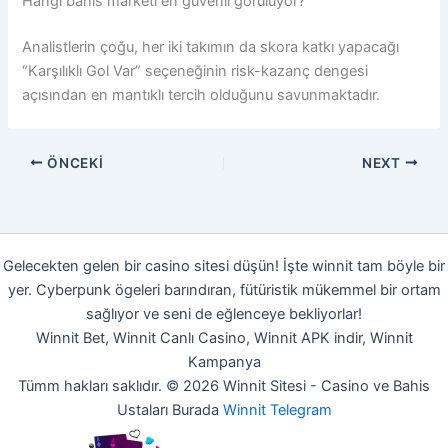
Hangi bahis marketi en güvenli görülüyor?
Analistlerin çoğu, her iki takımın da skora katkı yapacağı
“Karşılıklı Gol Var” seçeneğinin risk-kazanç dengesi
açısından en mantıklı tercih olduğunu savunmaktadır.
ÖNCEKI
NEXT
Gelecekten gelen bir casino sitesi düşün! İşte winnit tam böyle bir
yer. Cyberpunk ögeleri barındıran, fütüristik mükemmel bir ortam
sağlıyor ve seni de eğlenceye bekliyorlar!
Winnit Bet, Winnit Canlı Casino, Winnit APK indir, Winnit
Kampanya
Tümm hakları saklıdır. © 2026 Winnit Sitesi - Casino ve Bahis
Ustaları Burada
Winnit Telegram