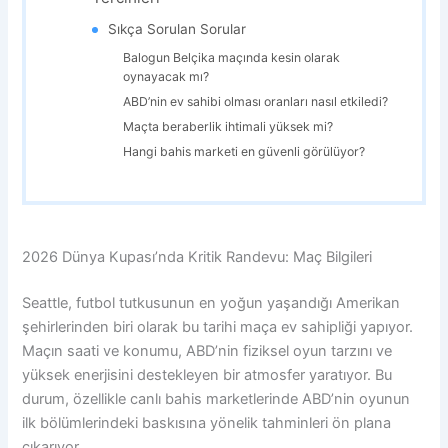
Sıkça Sorulan Sorular
Balogun Belçika maçında kesin olarak
oynayacak mı?
ABD’nin ev sahibi olması oranları nasıl etkiledi?
Maçta beraberlik ihtimali yüksek mi?
Hangi bahis marketi en güvenli görülüyor?
2026 Dünya Kupası’nda Kritik Randevu: Maç Bilgileri
Seattle, futbol tutkusunun en yoğun yaşandığı Amerikan
şehirlerinden biri olarak bu tarihi maça ev sahipliği yapıyor.
Maçın saati ve konumu, ABD’nin fiziksel oyun tarzını ve
yüksek enerjisini destekleyen bir atmosfer yaratıyor. Bu
durum, özellikle canlı bahis marketlerinde ABD’nin oyunun
ilk bölümlerindeki baskısına yönelik tahminleri ön plana
çıkarıyor.