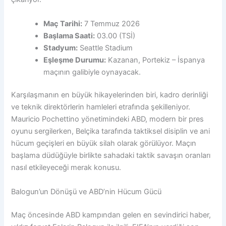
Maç Tarihi:
7 Temmuz 2026
Başlama Saati:
03.00 (TSİ)
Stadyum:
Seattle Stadium
Eşleşme Durumu:
Kazanan, Portekiz – İspanya
maçının galibiyle oynayacak.
Karşılaşmanın en büyük hikayelerinden biri, kadro derinliği
ve teknik direktörlerin hamleleri etrafında şekilleniyor.
Mauricio Pochettino yönetimindeki ABD, modern bir pres
oyunu sergilerken, Belçika tarafında taktiksel disiplin ve ani
hücum geçişleri en büyük silah olarak görülüyor. Maçın
başlama düdüğüyle birlikte sahadaki taktik savaşın oranları
nasıl etkileyeceği merak konusu.
Balogun’un Dönüşü ve ABD’nin Hücum Gücü
Maç öncesinde ABD kampından gelen en sevindirici haber,