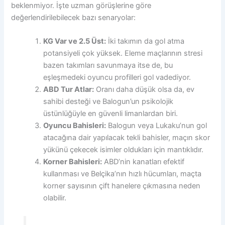
beklenmiyor. İşte uzman görüşlerine göre
değerlendirilebilecek bazı senaryolar:
KG Var ve 2.5 Üst:
İki takımın da gol atma
potansiyeli çok yüksek. Eleme maçlarının stresi
bazen takımları savunmaya itse de, bu
eşleşmedeki oyuncu profilleri gol vadediyor.
ABD Tur Atlar:
Oranı daha düşük olsa da, ev
sahibi desteği ve Balogun’un psikolojik
üstünlüğüyle en güvenli limanlardan biri.
Oyuncu Bahisleri:
Balogun veya Lukaku’nun gol
atacağına dair yapılacak tekli bahisler, maçın skor
yükünü çekecek isimler oldukları için mantıklıdır.
Korner Bahisleri:
ABD’nin kanatları efektif
kullanması ve Belçika’nın hızlı hücumları, maçta
korner sayısının çift hanelere çıkmasına neden
olabilir.