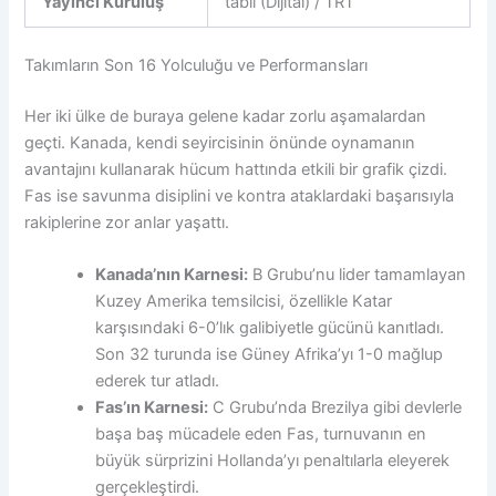
Yayıncı Kuruluş
tabii (Dijital) / TRT
Takımların Son 16 Yolculuğu ve Performansları
Her iki ülke de buraya gelene kadar zorlu aşamalardan
geçti. Kanada, kendi seyircisinin önünde oynamanın
avantajını kullanarak hücum hattında etkili bir grafik çizdi.
Fas ise savunma disiplini ve kontra ataklardaki başarısıyla
rakiplerine zor anlar yaşattı.
Kanada’nın Karnesi:
B Grubu’nu lider tamamlayan
Kuzey Amerika temsilcisi, özellikle Katar
karşısındaki 6-0’lık galibiyetle gücünü kanıtladı.
Son 32 turunda ise Güney Afrika’yı 1-0 mağlup
ederek tur atladı.
Fas’ın Karnesi:
C Grubu’nda Brezilya gibi devlerle
başa baş mücadele eden Fas, turnuvanın en
büyük sürprizini Hollanda’yı penaltılarla eleyerek
gerçekleştirdi.