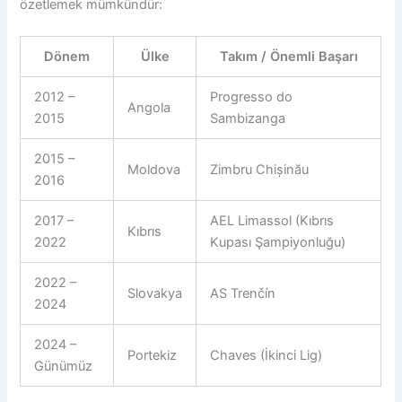
özetlemek mümkündür:
Dönem
Ülke
Takım / Önemli Başarı
2012 –
Progresso do
Angola
2015
Sambizanga
2015 –
Moldova
Zimbru Chișinău
2016
2017 –
AEL Limassol (Kıbrıs
Kıbrıs
2022
Kupası Şampiyonluğu)
2022 –
Slovakya
AS Trenčín
2024
2024 –
Portekiz
Chaves (İkinci Lig)
Günümüz