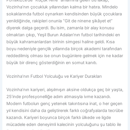
Vozinha’nın çocukluk yıllarından kalma bir hatıra. Mindelo
sokaklarında futbol oynarken kendisinden büyük çocuklara
yenildiğinde, rakipleri onunla “Git de ninene şikâyet et”
diyerek dalga geçerdi. Bu isim, zamanla bir alay konusu
olmaktan çıkıp, Yeşil Burun Adaları’nın futbol tarihindeki en
büyük kahramanlardan birinin simgesi haline geldi. Kısa
boyu nedeniyle gençlik yıllarında birçok akademi tarafından
reddedilmiş olması ise onun bugünlere gelmek için ne kadar
büyük bir direnç gösterdiğinin en somut kanıtı.
Vozinha’nın Futbol Yolculuğu ve Kariyer Durakları
Vozinha’nın kariyeri, alışılmışın aksine oldukça geç bir yaşta,
25’inde profesyonelliğe adım atmasıyla ivme kazandı.
Modern futbolun genç yetenek takıntısına inat, o her geçen
yıl kendisini daha da geliştirerek farklı coğrafyalarda tecrübe
kazandı. Kariyeri boyunca birçok farklı ülkede ve ligde
mücadele eden deneyimli kalecinin yolculuğunu şu tablo ile