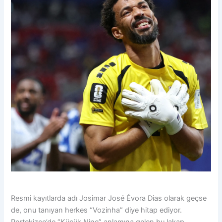
Resmi kayıtlarda adı Josimar José Évora Dias olarak geçse
de, onu tanıyan herkes “Vozinha” diye hitap ediyor.
Portekizce’de “Küçük Nine” anlamına gelen bu lakap,