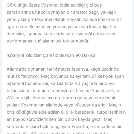
Görüldüğü üzere Vozinha, iddia edildiği gibi boş
zamanlarında futbol oynayan bir amatör değil, yaklaşık
yirmi yıldır profesyonel olarak hayatını kalede kazanan bir
sporcudur. Bu uzun ve yorucu yolculukta kazandığı her
deneyim, İspanya karşısında sergileyeceği o muazzam
performansın tuğlalarını tek tek örmüştür.
İspanyol Yıldızları Çaresiz Bırakan 90 Dakika
Atlanta’da oynanan tarihi maçta İspanya, kağıt üzerinde
mutlak favoriydi. Maç boyunca kaleyi tam 27 kez yoklayan
İspanyol hücumcular, karşılarında 40 yaşında bir duvar
bulacaklarını tahmin etmemişlerdi. Lamine Yamal ve Nico
Williams gibi Avrupa’nın en formda genç yeteneklerinin
şutları, Vozinha’nın ellerinde veya vücudunda eridi. Maçın
bitiş düdüğüyle elde edilen 0-0’lık beraberlik, futbol tarihinin
en büyük sürprizlerinden biri olarak kayda geçti. Maç
sonunda hıçkıra hıçkıra ağlayan Vozinha, o an sadece bir
puanı değil, 40 yıllık emeğinin karşılığını kutluyordu.