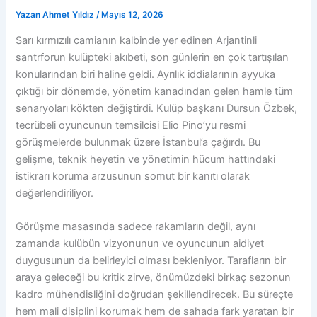
Yazan
Ahmet Yıldız
/
Mayıs 12, 2026
Sarı kırmızılı camianın kalbinde yer edinen Arjantinli
santrforun kulüpteki akıbeti, son günlerin en çok tartışılan
konularından biri haline geldi. Ayrılık iddialarının ayyuka
çıktığı bir dönemde, yönetim kanadından gelen hamle tüm
senaryoları kökten değiştirdi. Kulüp başkanı Dursun Özbek,
tecrübeli oyuncunun temsilcisi Elio Pino’yu resmi
görüşmelerde bulunmak üzere İstanbul’a çağırdı. Bu
gelişme, teknik heyetin ve yönetimin hücum hattındaki
istikrarı koruma arzusunun somut bir kanıtı olarak
değerlendiriliyor.
Görüşme masasında sadece rakamların değil, aynı
zamanda kulübün vizyonunun ve oyuncunun aidiyet
duygusunun da belirleyici olması bekleniyor. Tarafların bir
araya geleceği bu kritik zirve, önümüzdeki birkaç sezonun
kadro mühendisliğini doğrudan şekillendirecek. Bu süreçte
hem mali disiplini korumak hem de sahada fark yaratan bir