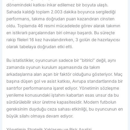
dönemindeki katkısı inkar edilemez bir boyuta ulaştı.
Sahada kaldığı toplam 2.003 dakika boyunca sergilediği
performans, takıma doğrudan puan kazandıran cinsten
oldu. Toplamda 46 resmi mücadelede görev alarak takımın
en istikrarlı parçalarından biri olmayı başardı. Bu süreçte
rakip fileleri 16 kez havalandırırken, 3 golün de hazırlayıcısı
olarak tabelaya doğrudan etki etti.
Bu istatistikler, oyuncunun sadece bir “bitirici” değil, aynı
zamanda oyunun kurulum aşamasında da takım
arkadaşlarına alan açan bir faktör olduğunu gösteriyor. Maç
başına düşen gol ve asist katkısı, Avrupa standartlarında bir
santrfor performansına işaret ediyor. Yönetimin sözleşme
yenileme konusundaki iştahını kabartan esas unsur da bu
sürdürülebilir skor üretme kapasitesidir. Modern futbolun
gereksinim duyduğu ceza sahası etkinliği, bu oyuncunun en
büyük silahı olmaya devam ediyor.
Yönetimin Stratejik Yaklaşımı ve Risk Analizi