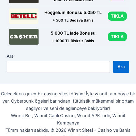
Hoşgeldin Bonusu 5.050 TL
TIKLA
+ 500 TL Bedava Bahis
5.000 TL İade Bonusu
TIKLA
+ 1000 TL Risksiz Bahis
Ara
Ara
Gelecekten gelen bir casino sitesi düşün! İşte winnit tam böyle bir
yer. Cyberpunk ögeleri barındıran, fütüristik mükemmel bir ortam
sağlıyor ve seni de eğlenceye bekliyorlar!
Winnit Bet, Winnit Canlı Casino, Winnit APK indir, Winnit
Kampanya
Tümm hakları saklıdır. © 2026 Winnit Sitesi - Casino ve Bahis