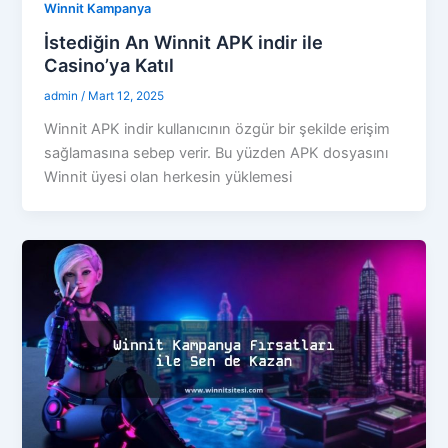
Winnit Kampanya
İstediğin An Winnit APK indir ile
Casino’ya Katıl
admin
/
Mart 12, 2025
Winnit APK indir kullanıcının özgür bir şekilde erişim
sağlamasına sebep verir. Bu yüzden APK dosyasını
Winnit üyesi olan herkesin yüklemesi