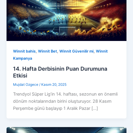
,
,
,
Winnit bahis
Winnit Bet
Winnit Güvenilir mi
Winnit
Kampanya
14. Hafta Derbisinin Puan Durumuna
Etkisi
Mujdat Ozgece
/
Kasım 20, 2025
Trendyol Süper Lig’in 14. haftası, sezonun en önemli
dönüm noktalarından birini oluşturuyor. 28 Kasım
Perşembe günü başlayıp 1 Aralık Pazar […]