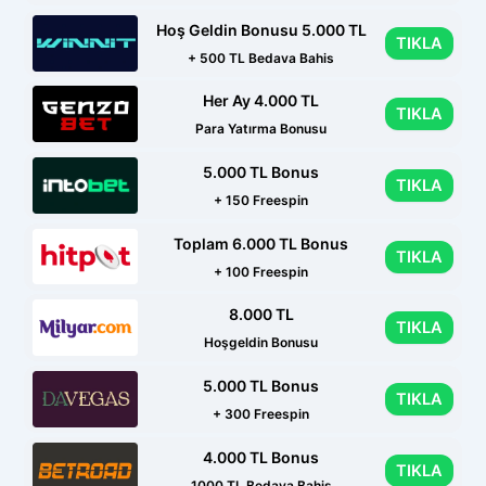
Hoş Geldin Bonusu 5.000 TL
TIKLA
+ 500 TL Bedava Bahis
Her Ay 4.000 TL
TIKLA
Para Yatırma Bonusu
5.000 TL Bonus
TIKLA
+ 150 Freespin
Toplam 6.000 TL Bonus
TIKLA
+ 100 Freespin
8.000 TL
TIKLA
Hoşgeldin Bonusu
5.000 TL Bonus
TIKLA
+ 300 Freespin
4.000 TL Bonus
TIKLA
1000 TL Bedava Bahis