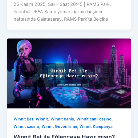
25 Kasım 2025, Salı – Saat 20:45 | RAMS Park,
İstanbul UEFA Şampiyonlar Ligi’nin beşinci
haftasında Galatasaray, RAMS Park’ta Belçika
,
,
,
,
Winnit Bet
Winnit
Winnit bahis
Winnit canlı casino
,
,
Winnit casino
Winnit Güvenilir mi
Winnit Kampanya
Winnit Bet ile Eğlenceye Hazır mısın?