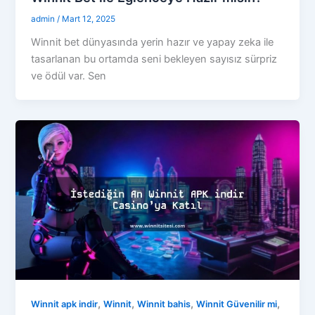
admin
/
Mart 12, 2025
Winnit bet dünyasında yerin hazır ve yapay zeka ile
tasarlanan bu ortamda seni bekleyen sayısız sürpriz
ve ödül var. Sen
,
,
,
,
Winnit apk indir
Winnit
Winnit bahis
Winnit Güvenilir mi