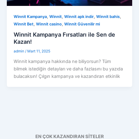
,
,
,
,
Winnit Kampanya
Winnit
Winnit apk indir
Winnit bahis
,
,
Winnit Bet
Winnit casino
Winnit Güvenilir mi
Winnit Kampanya Fırsatları ile Sen de
Kazan!
admin
/
Mart 11, 2025
Winnit kampanya hakkında ne biliyorsun? Tüm
bilmek istediğin detayları ve daha fazlasını bu yazıda
bulacaksın! Çılgın kampanya ve kazandıran etkinlik
EN ÇOK KAZANDIRAN SİTELER