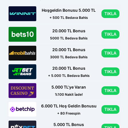
Hoşgeldin Bonusu 5.000 TL
TIKLA
+ 500 TL Bedava Bahis
20.000 TL Bonus
TIKLA
5000 TL Bedava Bahis
20.000 TL Bonus
TIKLA
3000 TL Bedava Bahis
20.000 TL Bonus
TIKLA
+ 5.000 TL Bedava Bahis
5.000 TL'ye Varan
TIKLA
%100 Nakit İade!
6.000 TL Hoş Geldin Bonusu
TIKLA
+ 80 Freespin
5.000 TL Bonus