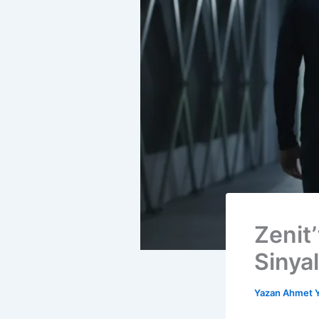
Zenit
Sinyal
Yazan
Ahmet Y