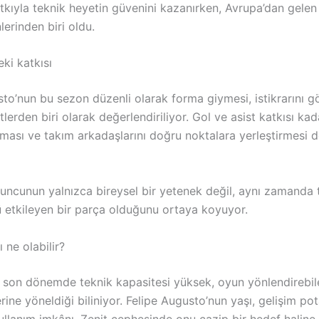
tkıyla teknik heyetin güvenini kazanırken, Avrupa’dan gelen 
erinden biri oldu.
ki katkısı
to’nun bu sezon düzenli olarak forma giymesi, istikrarını g
tlerden biri olarak değerlendiriliyor. Gol ve asist katkısı ka
aması ve takım arkadaşlarını doğru noktalara yerleştirmesi 
yuncunun yalnızca bireysel bir yetenek değil, aynı zamanda
 etkileyen bir parça olduğunu ortaya koyuyor.
ı ne olabilir?
n son dönemde teknik kapasitesi yüksek, oyun yönlendirebil
erine yöneldiği biliniyor. Felipe Augusto’nun yaşı, gelişim pot
llanım imkânı, Zenit cephesinde onu cazip bir hedef haline g