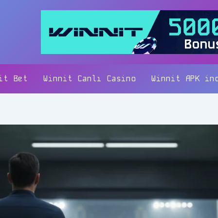
it Bet
Winnit Canlı Casino
Winnit APK in