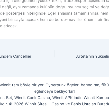
to için dile getirilen yüksek teklif, Trabzonspor açısından 
ali değil, aynı zamanda kulübün doğru oyuncu seçimi ve değ
in de göstergesi niteliğinde. Eğer anlaşma tamamlanırsa, he
yeni bir sayfa açacak hem de bordo-mavililer önemli bir fin
e edecek.
ndem Cancellieri
 winnit tam böyle bir yer. Cyberpunk ögeleri barındıran, fü
eğlenceye bekliyorlar!
nit Bet, Winnit Canlı Casino, Winnit APK indir, Winnit Kamp
ıdır. © 2026 Winnit Sitesi - Casino ve Bahis Ustaları Bura