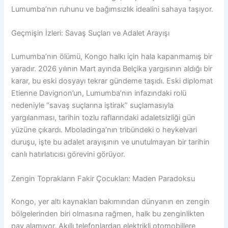
Lumumba’nın ruhunu ve bağımsızlık idealini sahaya taşıyor.
Geçmişin İzleri: Savaş Suçları ve Adalet Arayışı
Lumumba’nın ölümü, Kongo halkı için hala kapanmamış bir
yaradır. 2026 yılının Mart ayında Belçika yargısının aldığı bir
karar, bu eski dosyayı tekrar gündeme taşıdı. Eski diplomat
Etienne Davignon’un, Lumumba’nın infazındaki rolü
nedeniyle “savaş suçlarına iştirak” suçlamasıyla
yargılanması, tarihin tozlu raflarındaki adaletsizliği gün
yüzüne çıkardı. Mboladinga’nın tribündeki o heykelvari
duruşu, işte bu adalet arayışının ve unutulmayan bir tarihin
canlı hatırlatıcısı görevini görüyor.
Zengin Toprakların Fakir Çocukları: Maden Paradoksu
Kongo, yer altı kaynakları bakımından dünyanın en zengin
bölgelerinden biri olmasına rağmen, halk bu zenginlikten
pay alamıyor. Akıllı telefonlardan elektrikli otomobillere