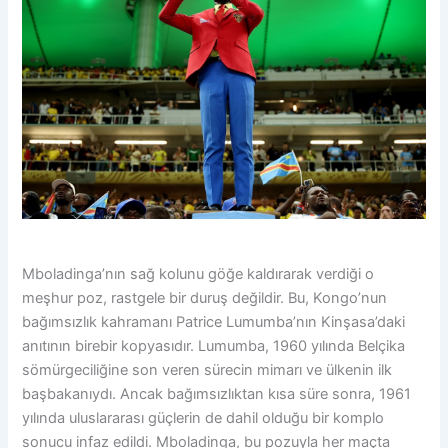
Mboladinga’nın sağ kolunu göğe kaldırarak verdiği o
meşhur poz, rastgele bir duruş değildir. Bu, Kongo’nun
bağımsızlık kahramanı Patrice Lumumba’nın Kinşasa’daki
anıtının birebir kopyasıdır. Lumumba, 1960 yılında Belçika
sömürgeciliğine son veren sürecin mimarı ve ülkenin ilk
başbakanıydı. Ancak bağımsızlıktan kısa süre sonra, 1961
yılında uluslararası güçlerin de dahil olduğu bir komplo
sonucu infaz edildi. Mboladinga, bu pozuyla her maçta