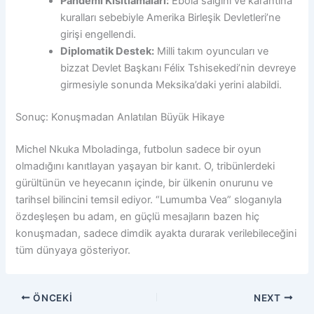
Pandemi Kısıtlamaları:
Ebola salgını ve karantina
kuralları sebebiyle Amerika Birleşik Devletleri’ne
girişi engellendi.
Diplomatik Destek:
Milli takım oyuncuları ve
bizzat Devlet Başkanı Félix Tshisekedi’nin devreye
girmesiyle sonunda Meksika’daki yerini alabildi.
Sonuç: Konuşmadan Anlatılan Büyük Hikaye
Michel Nkuka Mboladinga, futbolun sadece bir oyun
olmadığını kanıtlayan yaşayan bir kanıt. O, tribünlerdeki
gürültünün ve heyecanın içinde, bir ülkenin onurunu ve
tarihsel bilincini temsil ediyor. “Lumumba Vea” sloganıyla
özdeşleşen bu adam, en güçlü mesajların bazen hiç
konuşmadan, sadece dimdik ayakta durarak verilebileceğini
tüm dünyaya gösteriyor.
ÖNCEKI
NEXT