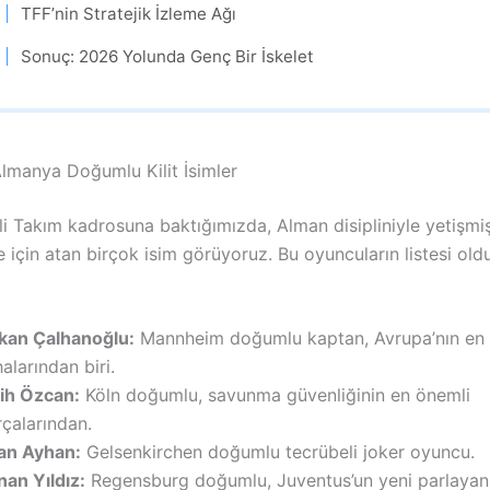
TFF’nin Stratejik İzleme Ağı
Sonuç: 2026 Yolunda Genç Bir İskelet
lmanya Doğumlu Kilit İsimler
li Takım kadrosuna baktığımızda, Alman disipliniyle yetişmi
e için atan birçok isim görüyoruz. Bu oyuncuların listesi ol
kan Çalhanoğlu:
Mannheim doğumlu kaptan, Avrupa’nın en i
alarından biri.
lih Özcan:
Köln doğumlu, savunma güvenliğinin en önemli
çalarından.
an Ayhan:
Gelsenkirchen doğumlu tecrübeli joker oyuncu.
nan Yıldız:
Regensburg doğumlu, Juventus’un yeni parlayan y