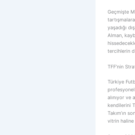
Geçmişte Me
tartışmalar
yaşadığı dış
Alman, kayb
hissedecekle
tercihlerin 
TFF’nin Stra
Türkiye Futb
profesyonel
alınıyor ve 
kendilerini T
Takım’ın son
vitrin haline