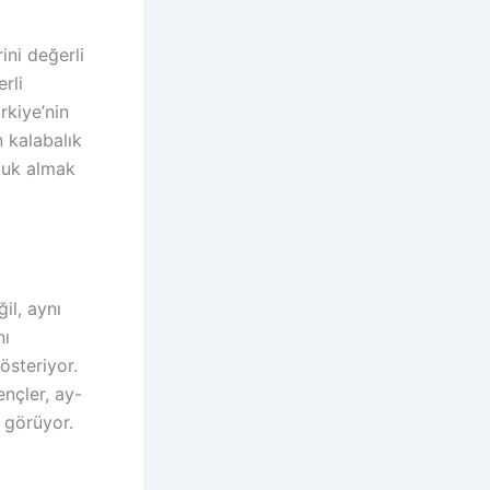
ini değerli
rli
rkiye’nin
 kalabalık
luk almak
il, aynı
nı
österiyor.
nçler, ay-
k görüyor.