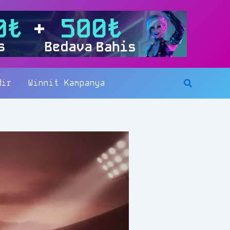
Arama
dir
Winnit Kampanya