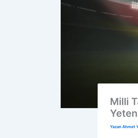
Milli
Yeten
Yazan
Ahmet Y