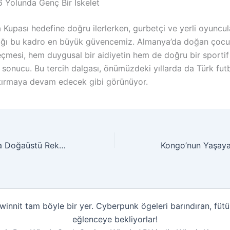
 Yolunda Genç Bir İskelet
Kupası hedefine doğru ilerlerken, gurbetçi ve yerli oyuncul
ğı bu kadro en büyük güvencemiz. Almanya’da doğan çocu
eçmesi, hem duygusal bir aidiyetin hem de doğru bir sportif
 sonucu. Bu tercih dalgası, önümüzdeki yıllarda da Türk fu
artırmaya devam edecek gibi görünüyor.
Dünya Kupası’nda Doğaüstü Rekabet: Kane ve Ganalı Şaman
 winnit tam böyle bir yer. Cyberpunk ögeleri barındıran, fü
eğlenceye bekliyorlar!