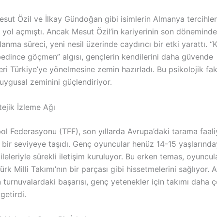
sut Özil ve İlkay Gündoğan gibi isimlerin Almanya tercihle
a yol açmıştı. Ancak Mesut Özil’in kariyerinin son dönemind
lanma süreci, yeni nesil üzerinde caydırıcı bir etki yarattı. 
edince göçmen” algısı, gençlerin kendilerini daha güvende
ri Türkiye’ye yönelmesine zemin hazırladı. Bu psikolojik fak
duygusal zeminini güçlendiriyor.
tejik İzleme Ağı
ol Federasyonu (TFF), son yıllarda Avrupa’daki tarama faaliy
 bir seviyeye taşıdı. Genç oyuncular henüz 14-15 yaşlarınd
aileleriyle sürekli iletişim kuruluyor. Bu erken temas, oyuncul
ürk Milli Takımı’nın bir parçası gibi hissetmelerini sağlıyor. A
 turnuvalardaki başarısı, genç yetenekler için takımı daha çe
 getirdi.