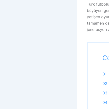
Türk futbolu
büyüyen gen
yetişen oyun
tamamen deği
jenerasyon a
C