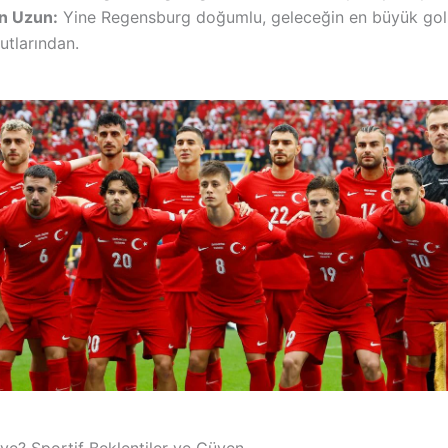
n Uzun:
Yine Regensburg doğumlu, geleceğin en büyük gol
utlarından.